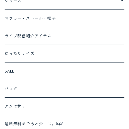
ボトム
トップス
ayane
シューズ
ベスト
ブラウス
デニム
ワンピース
MONILE
パンプス
マフラー・ストール・帽子
カーディガン
パンツ
セットアップ対応商品
Lalliamu
サンダル
ライブ配信紹介アイテム
ニット
スカート
セットアップ
c.c.cross
ブーツ
ゆったりサイズ
カットソー
cafune set 1
フォーマルにおすすめ
SUGARROSE
スニーカー
SALE
プルオーバー
cafune set 2
サロペット
ROSIEE
バッグ
チュニック
c.c.cross set 1
インナー
QTUME
アクセサリー
ベスト
NUS
送料無料まであと少しにお勧め