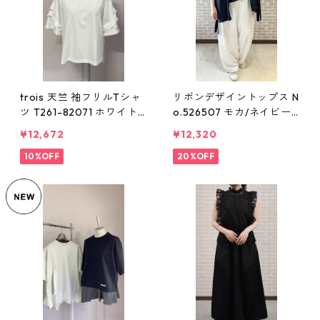
trois 天竺 袖フリルTシャ
リボンデザイントップス N
ツ T261-82071 ホワイト
o.526507 モカ/ネイビー/
トロワ Mサイズ レディー
アイスブルー 9号 Mサイズ
¥12,672
¥12,320
ス トップス
レディース comme une fe
10%OFF
mme コムアンファム ライ
20%OFF
ヴ