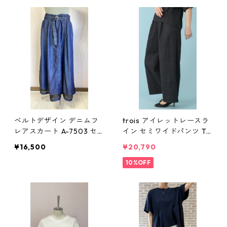
ベルトデザイン デニムフ
trois アイレットレースラ
レアスカート A-7503 セ
イン セミワイドパンツ T2
ットアップ ネイビー 9号
61-87062 ブラック トロ
¥16,500
¥20,790
Mサイズ レディース Les A
ワ Mサイズ
geu レアージュ クリス
10%OFF