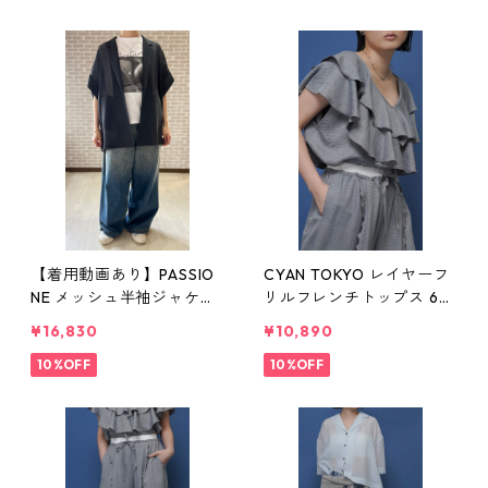
【着用動画あり】PASSIO
CYAN TOKYO レイヤーフ
NE メッシュ半袖ジャケッ
リルフレンチトップス 601
ト No.626403 チャコー
481 グレー/モカ シアン レ
¥16,830
¥10,890
ル/ベージュ 9号 Mサイズ
ディース
パシオーネ
10%OFF
10%OFF