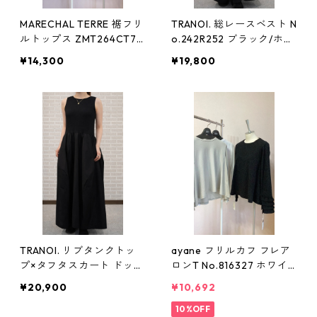
MARECHAL TERRE 裾フリ
TRANOI. 総レースベスト N
ルトップス ZMT264CT70
o.242R252 ブラック/ホワ
1 ネイビー/ライトグレー
イト トラノイ
¥14,300
¥19,800
Mサイズ 9号 マルシャルテ
ル
TRANOI. リブタンクトッ
ayane フリルカフ フレア
プ×タフタスカート ドッキ
ロンT No.816327 ホワイ
ングワンピース No.242J4
ト/ブラック/ライトグレー
¥20,900
¥10,692
03 ブラック トラノイ
Mサイズ アヤン
10%OFF