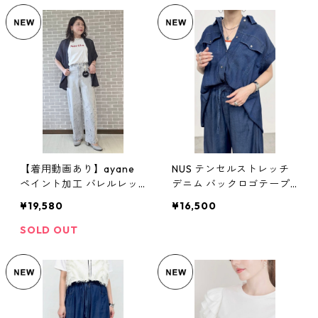
【着用動画あり】ayane
NUS テンセルストレッチ
ペイント加工 バレルレッ
デニム バックロゴテープ
グデニムパンツ No.83662
フレンチスリーブシャツ N
¥19,580
¥16,500
6 ベージュ/グレー 38 9号
o.652-35503 セットアッ
Mサイズ アヤン
プ ネイビー ヌース Mサイ
SOLD OUT
ズ 38 レディース