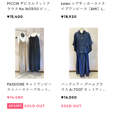
PICCIN ザビエルドットブ
kelen シアサッカーストラ
ラウス No.160500 ピッチ
イプワンピース［AMI］LK
ン ホワイト Mサイズ
L26SOP2141 ネイビー 9号
¥15,400
¥18,920
Mサイズ ケレン
PASSIONE キャミワンピー
バックシアー デニムブラ
ス＋ノースリーブカットソ
ウス A-7007 セットアッ
ー セット No.626201 ブラ
プ ネイビー 9号 Mサイズ
¥14,080
¥16,500
ック/ベージュ 9号 Mサイ
レディース Les Ageu レア
ズ パシオーネ
ージュ クリス
SOLD OUT
SOLD OUT
20%OFF