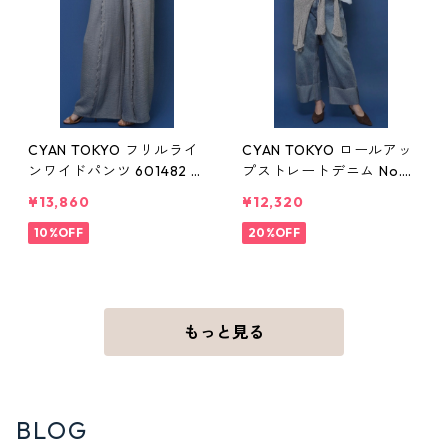
CYAN TOKYO フリルライ
CYAN TOKYO ロールアッ
ンワイドパンツ 601482 グ
プストレートデニム No.6
レー/モカ シアン レディー
01466 ネイビー/ブルー 9
¥13,860
¥12,320
ス
号 38サイズ Mサイズ レデ
10%OFF
ィース シアン
20%OFF
もっと見る
BLOG