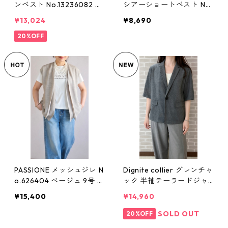
ンベスト No.13236082 M
シアーショートベスト No.
サイズ シーシークロス
652-25170 ホワイト レデ
¥13,024
¥8,690
ィース Mサイズ クチュー
20%OFF
ム
PASSIONE メッシュジレ N
Dignite collier グレンチャ
o.626404 べージュ 9号 M
ック 半袖テーラードジャ
サイズ パシオーネ
ケット TK-80268348 ブ
¥15,400
¥14,960
ラウン/グレー フリーサイ
ズ Mサイズ レディース デ
SOLD OUT
20%OFF
ィニテコリエ