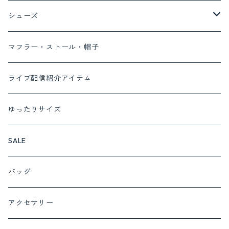
コート
Tシャツ
デニム
ボトム
トップス
ayane
シューズ
ベスト
ブラウス
デニム
ワンピース
MONILE
パンプス
マフラー・ストール・帽子
カーディガン
パンツ
セットアップ対応商品
Lalliamu
サンダル
ライブ配信紹介アイテム
ニット
スカート
セットアップ
c.c.cross
ブーツ
ゆったりサイズ
カットソー
cafune set 1
フォーマルにおすすめ
SUGARROSE
スニーカー
SALE
プルオーバー
cafune set 2
サロペット
ROSIEE
バッグ
チュニック
c.c.cross set 1
インナー
QTUME
アクセサリー
ベスト