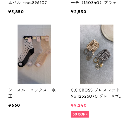
ムベルトno.896107
ーチ（150340）ブラッ
ク ホワイト ピッチン
¥3,850
¥2,530
シースルーソックス 水
C.C.CROSS ブレスレット
玉
No.12525070 グレー×ゴ
ールド ベージュ×シルバー
¥660
¥9,240
シーシークロス
30%OFF