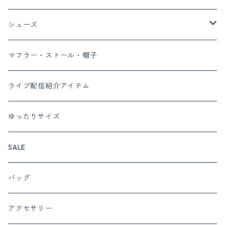
コート
Tシャツ
デニム
ボトム
トップス
ayane
シューズ
ベスト
ブラウス
デニム
ワンピース
MONILE
パンプス
マフラー・ストール・帽子
カーディガン
パンツ
セットアップ対応商品
Lalliamu
サンダル
ライブ配信紹介アイテム
ニット
スカート
セットアップ
c.c.cross
ブーツ
ゆったりサイズ
カットソー
cafune set 1
フォーマルにおすすめ
SUGARROSE
スニーカー
SALE
プルオーバー
cafune set 2
サロペット
ROSIEE
バッグ
チュニック
c.c.cross set 1
インナー
QTUME
アクセサリー
ベスト