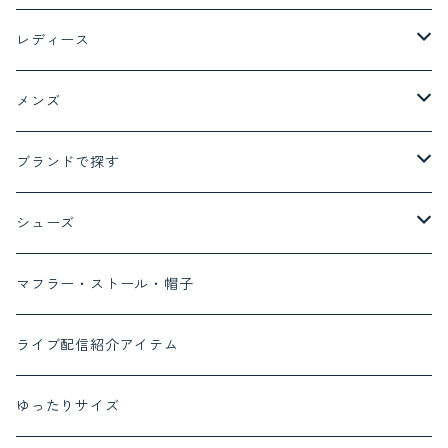
レディース
ジャケット アウター
メンズ
ジャケット
トップス
ボトム
ブランドで探す
コート
Tシャツ
デニム
ボトム
トップス
ayane
シューズ
ベスト
ブラウス
デニム
ワンピース
MONILE
パンプス
マフラー・ストール・帽子
カーディガン
パンツ
セットアップ対応商品
Lalliamu
サンダル
ライブ配信紹介アイテム
ニット
スカート
セットアップ
c.c.cross
ブーツ
ゆったりサイズ
カットソー