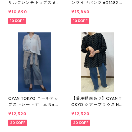
リルフレンチトップス 601
ンワイドパンツ 601482 グ
481 グレー/モカ シアン レ
レー/モカ シアン レディー
¥10,890
¥13,860
ディース
ス
10%OFF
10%OFF
CYAN TOKYO ロールアッ
【着用動画あり】CYAN T
プストレートデニム No.6
OKYO シアーブラウス No.
01466 ネイビー/ブルー 9
610441 /ブラックのみにな
¥12,320
¥12,320
号 38サイズ Mサイズ レデ
りました。 フリーサイズ
ィース シアン
20%OFF
シアン
20%OFF