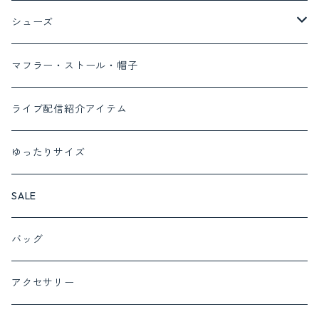
コート
Tシャツ
デニム
ボトム
トップス
ayane
シューズ
ベスト
ブラウス
デニム
ワンピース
MONILE
パンプス
マフラー・ストール・帽子
カーディガン
パンツ
セットアップ対応商品
Lalliamu
サンダル
ライブ配信紹介アイテム
ニット
スカート
セットアップ
c.c.cross
ブーツ
ゆったりサイズ
カットソー
cafune set 1
フォーマルにおすすめ
SUGARROSE
スニーカー
SALE
プルオーバー
cafune set 2
サロペット
ROSIEE
バッグ
チュニック
c.c.cross set 1
インナー
QTUME
アクセサリー
ベスト