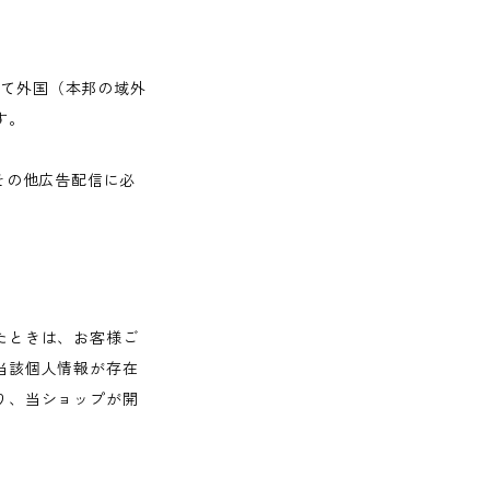
して外国（本邦の域外
す。
その他広告配信に必
たときは、お客様ご
当該個人情報が存在
り、当ショップが開