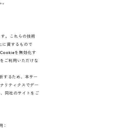
ん。
ます。これらの技術
上に資するもので
ookieを無効化す
能をご利用いただけな
析するため、本サー
leアナリティクスでデー
は、同社のサイトをご
使用：