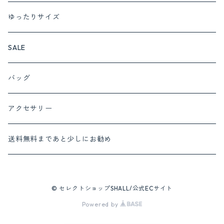
ニット
スカート
セットアップ
c.c.cross
ブーツ
ゆったりサイズ
カットソー
cafune set 1
フォーマルにおすすめ
SUGARROSE
スニーカー
SALE
プルオーバー
cafune set 2
サロペット
ROSIEE
バッグ
チュニック
c.c.cross set 1
インナー
QTUME
アクセサリー
ベスト
NUS
送料無料まであと少しにお勧め
パーカー
chris
タンクトップ・キャミソール
© セレクトショップSHALL/公式ECサイト
LAUTREAMONT
Powered by