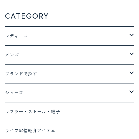
CATEGORY
レディース
ジャケット アウター
メンズ
ジャケット
トップス
ボトム
ブランドで探す
コート
Tシャツ
デニム
ボトム
トップス
ayane
シューズ
ベスト
ブラウス
デニム
ワンピース
MONILE
パンプス
マフラー・ストール・帽子
カーディガン
パンツ
セットアップ対応商品
Lalliamu
サンダル
ライブ配信紹介アイテム