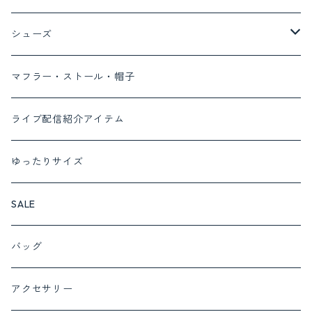
コート
Tシャツ
デニム
ボトム
トップス
ayane
シューズ
ベスト
ブラウス
デニム
ワンピース
MONILE
パンプス
マフラー・ストール・帽子
カーディガン
パンツ
セットアップ対応商品
Lalliamu
サンダル
ライブ配信紹介アイテム
ニット
スカート
セットアップ
c.c.cross
ブーツ
ゆったりサイズ
カットソー
cafune set 1
フォーマルにおすすめ
SUGARROSE
スニーカー
SALE
プルオーバー
cafune set 2
サロペット
ROSIEE
バッグ
チュニック
c.c.cross set 1
インナー
QTUME
アクセサリー
ベスト