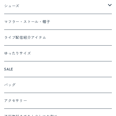
コート
Tシャツ
デニム
ボトム
トップス
ayane
シューズ
ベスト
ブラウス
デニム
ワンピース
MONILE
パンプス
マフラー・ストール・帽子
カーディガン
パンツ
セットアップ対応商品
Lalliamu
サンダル
ライブ配信紹介アイテム
ニット
スカート
セットアップ
c.c.cross
ブーツ
ゆったりサイズ
カットソー
cafune set 1
フォーマルにおすすめ
SUGARROSE
スニーカー
SALE
プルオーバー
cafune set 2
サロペット
ROSIEE
バッグ
チュニック
c.c.cross set 1
インナー
QTUME
アクセサリー
ベスト