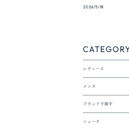
2026/5/18
CATEGOR
レディース
ジャケット アウター
メンズ
ジャケット
トップス
ボトム
ブランドで探す
コート
Tシャツ
デニム
ボトム
トップス
ayane
シューズ