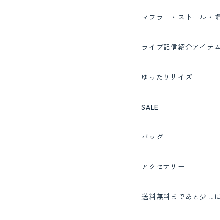
ベスト
ブラウス
デニム
ワンピース
MONILE
パンプス
マフラー・ストール・
カーディガン
パンツ
セットアップ対応商品
Lalliamu
サンダル
ライブ配信紹介アイテ
ニット
スカート
セットアップ
c.c.cross
ブーツ
ゆったりサイズ
カットソー
cafune set 1
フォーマルにおすすめ
SUGARROSE
スニーカー
SALE
プルオーバー
cafune set 2
サロペット
ROSIEE
バッグ
チュニック
c.c.cross set 1
インナー
QTUME
アクセサリー
ベスト
NUS
送料無料まであと少し
パーカー